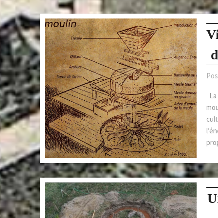
V
d
Pos
La 
moul
cult
l’én
pro
U