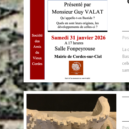
Pos
La 
Bas
cel
sam
Pos