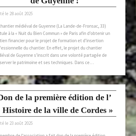
de Guyenne !
té le
28 août 2025
chantier médiéval de Guyenne (La Lande-de-Fronsac, 33)
tule à la « Nuit du Bien Commun » de Paris afin d’obtenir un
ien financier pour le projet de formation et d’insertion
essionnelle du chantier. En effet, le projet du chantier
iéval de Guyenne s’inscrit dans une volonté partagée de
server le patrimoine et ses techniques. Dans ce…
Don de la première édition de l’
 Histoire de la ville de Cordes »
té le
23 août 2025
membre de l’association a fait don de la première édition