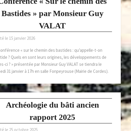
Conférence « Sur le chemin des
Bastides » par Monsieur Guy
VALAT
té le
15 janvier 2026
conférence « sur le chemin des bastides : qu’appelle-t-on
tide ? Quels en sont leurs origines, les développements de
les-ci ? » présentée par Monsieur Guy VALAT se tiendra le
edi 31 janvier à 17h en salle Fonpeyrouse (Mairie de Cordes).
Archéologie du bâti ancien
rapport 2025
té le
25 octobre 2025