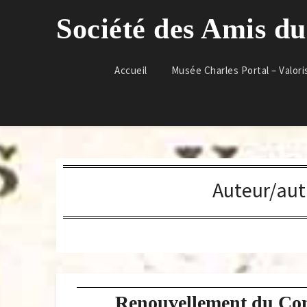
Skip
Société des Amis d
to
content
Accueil
Musée Charles Portal – Valori
Auteur/autr
Renouvellement du Con