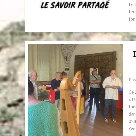
Le t
terr
fon
Pos
Ce 2
« Un
thè
dan
d’u
Yve