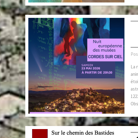
Pos
La 
ani
éto
ast
1222
Obs