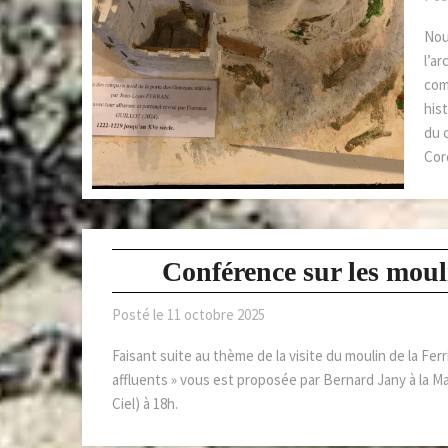
Nou
l’ar
com
hist
du 
Cor
Conférence sur les mouli
Posté le
11 octobre 2025
Faisant suite au thème de la visite du moulin de la Fe
affluents » vous est proposée par Bernard Jany à la 
Ciel) à 18h.