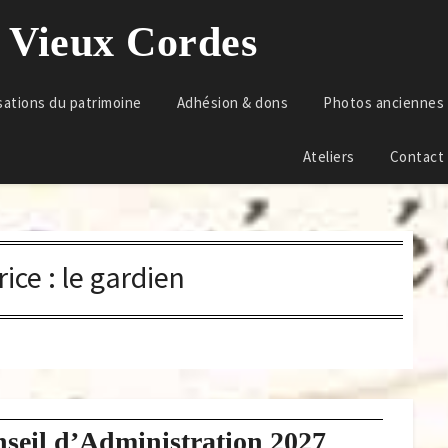
u Vieux Cordes
sations du patrimoine
Adhésion & dons
Photos anciennes
Ateliers
Contact
ice :
le gardien
seil d’Administration 2027