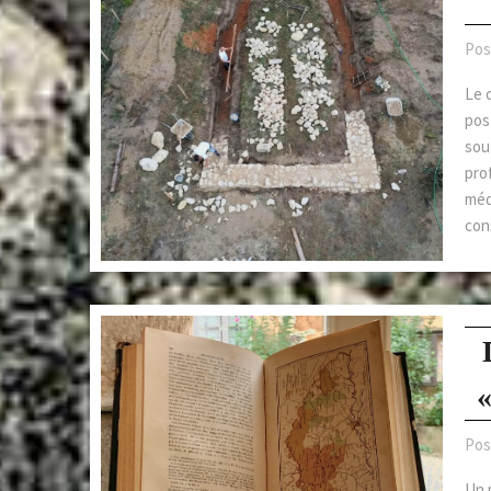
Pos
Le 
pos
sout
prof
méd
con
«
Pos
Un 