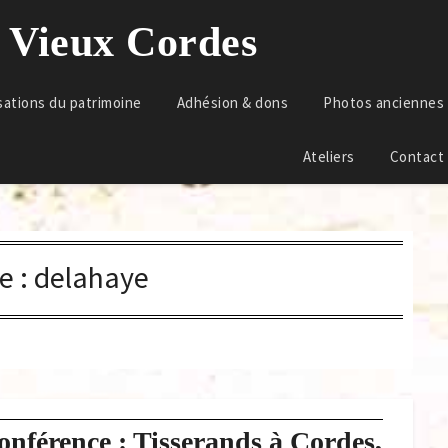
u Vieux Cordes
sations du patrimoine
Adhésion & dons
Photos anciennes
Ateliers
Contact
e :
delahaye
onférence : Tisserands à Cordes,