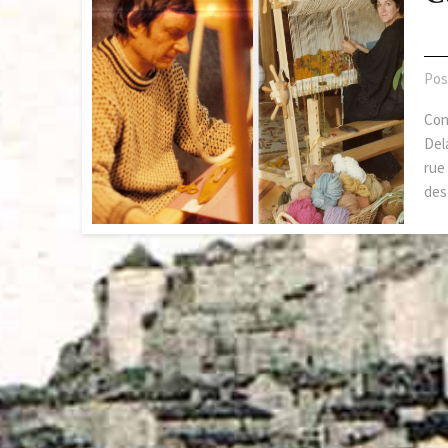
Pos
Con
Del
rue
des