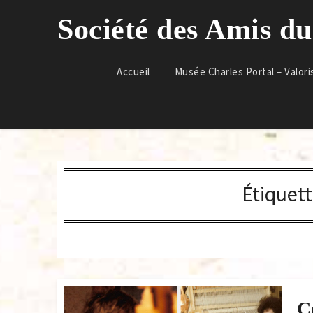
Skip
Société des Amis d
to
content
Accueil
Musée Charles Portal – Valori
Étiquett
C