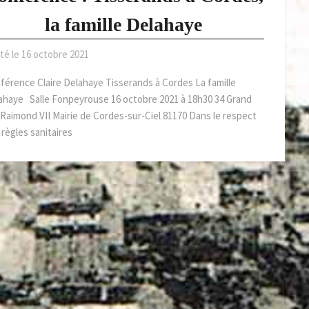
la famille Delahaye
té le
16 octobre 2021
férence Claire Delahaye Tisserands à Cordes La famille
ahaye Salle Fonpeyrouse 16 octobre 2021 à 18h30 34 Grand
 Raimond VII Mairie de Cordes-sur-Ciel 81170 Dans le respect
 règles sanitaires