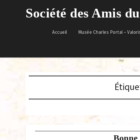
Skip
Société des Amis d
to
content
Accueil
Musée Charles Portal – Valori
Étique
Bonne 