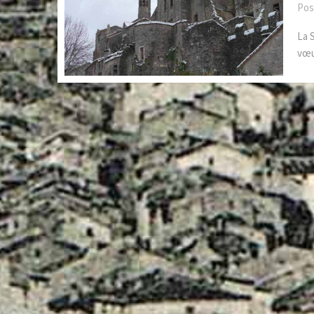
Pos
La 
vœu