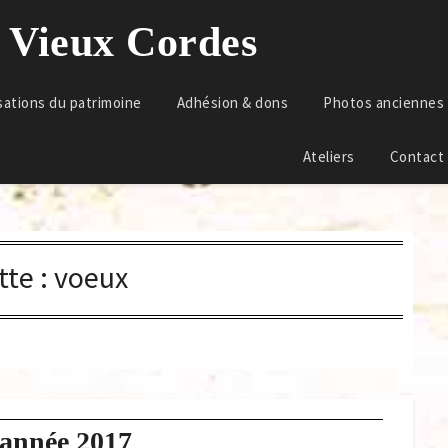
u Vieux Cordes
sations du patrimoine
Adhésion & dons
Photos anciennes
Ateliers
Contact
tte :
voeux
année 2017