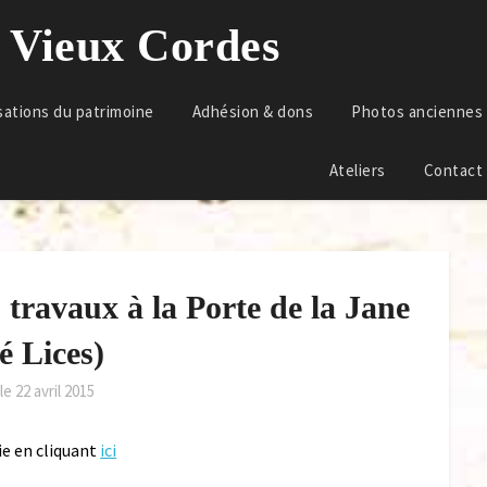
u Vieux Cordes
sations du patrimoine
Adhésion & dons
Photos anciennes
Ateliers
Contact
 travaux à la Porte de la Jane
é Lices)
 le
22 avril 2015
ie en cliquant
ici