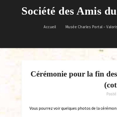
Skip
Société des Amis d
to
content
Accueil
Musée Charles Portal – Valori
Cérémonie pour la fin des
(cot
Posté
Vous pourrez voir quelques photos de la cérémon