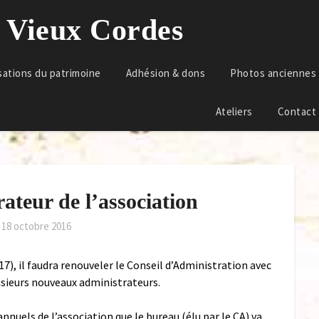
u Vieux Cordes
sations du patrimoine
Adhésion & dons
Photos anciennes
Ateliers
Contact
ateur de l’association
e
18 octobre 2016
7), il faudra renouveler le Conseil d’Administration avec
usieurs nouveaux administrateurs.
annuels de l’association que le bureau (élu par le CA) va