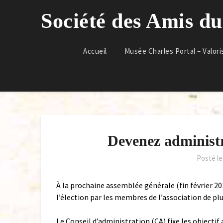
Skip
Société des Amis d
to
content
Accueil
Musée Charles Portal – Valori
Devenez administr
Posté l
À la prochaine assemblée générale (fin février 201
l’élection par les membres de l’association de pl
Le Conseil d’administration (CA) fixe les objectif 