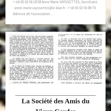
> tél 05 63 56 18 58 Anne Marie VAYSSETTES, Secrétaire
: anne-marie.vayssettes@e-kiwi.fr -> tél 05 63 56 08 74
Adresse de l’association…
La Société des Amis du