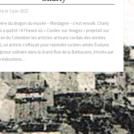
té le
3 juin 2022
père du dragon du musée – Mordagne – s’est envolé. Charly
 a quitté ! A l’heure où « Cordes-sur-Images » projetait sur
cran du Colombier les artistes-artisans cordais des années
, un artiste s’effaçait pour rejoindre sa bien-aimée Évelyne.
pteur solitaire dans la Grand Rue de la Barbacane, il invite par
 réalisations…