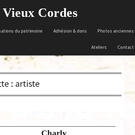
u Vieux Cordes
sations du patrimoine
Adhésion & dons
Photos anciennes
Ateliers
Contact
tte :
artiste
Charly