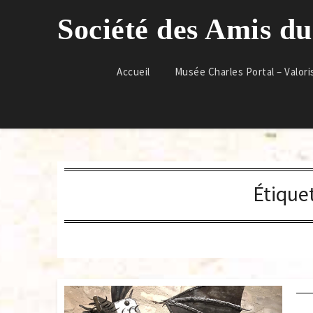
Skip
Société des Amis d
to
content
Accueil
Musée Charles Portal – Valori
Étique