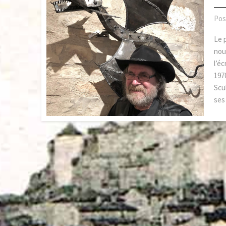
Pos
Le 
nous
l’é
1970
Scul
ses